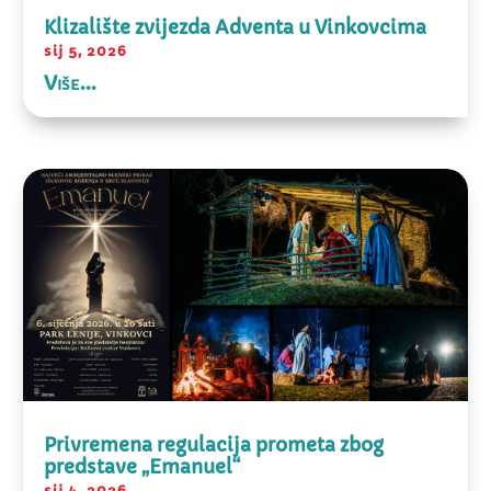
Klizalište zvijezda Adventa u Vinkovcima
sij 5, 2026
Više...
Privremena regulacija prometa zbog
predstave „Emanuel“
sij 4, 2026