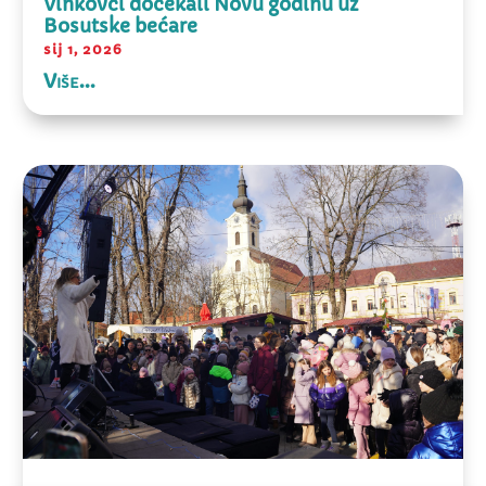
Vinkovci dočekali Novu godinu uz
Bosutske bećare
sij 1, 2026
Više...