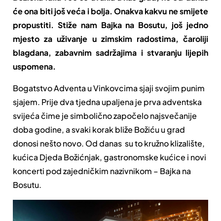
će ona biti još veća i bolja. Onakva kakvu ne smijete
propustiti. Stiže nam Bajka na Bosutu, još jedno
mjesto za uživanje u zimskim radostima, čaroliji
blagdana, zabavnim sadržajima i stvaranju lijepih
uspomena.
Bogatstvo Adventa u Vinkovcima sjaji svojim punim
sjajem. Prije dva tjedna upaljena je prva adventska
svijeća čime je simbolično započelo najsvečanije
doba godine, a svaki korak bliže Božiću u grad
donosi nešto novo. Od danas su to kružno klizalište,
kućica Djeda Božićnjak, gastronomske kućice i novi
koncerti pod zajedničkim nazivnikom – Bajka na
Bosutu.