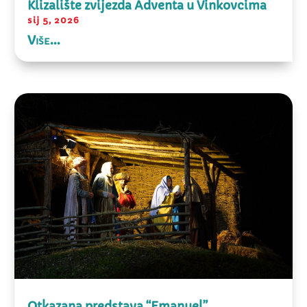
Klizalište zvijezda Adventa u Vinkovcima
sij 5, 2026
Više...
Otkazana predstava “Emanuel”