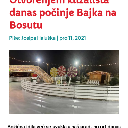
Otvorenjem klizališta
danas počinje Bajka na
Bosutu
Piše:
Josipa Haluška
|
pro 11, 2021
Božićna idila već se uvukla u naš grad, no od danas