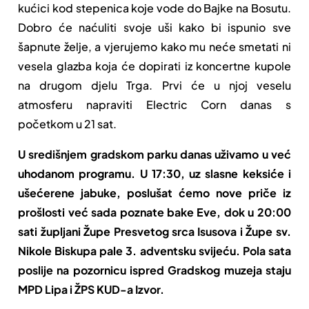
kućici kod stepenica koje vode do Bajke na Bosutu.
Dobro će naćuliti svoje uši kako bi ispunio sve
šapnute želje, a vjerujemo kako mu neće smetati ni
vesela glazba koja će dopirati iz koncertne kupole
na drugom djelu Trga. Prvi će u njoj veselu
atmosferu napraviti Electric Corn danas s
početkom u 21 sat.
U središnjem gradskom parku danas uživamo u već
uhodanom programu. U 17:30, uz slasne keksiće i
ušećerene jabuke, poslušat ćemo nove priče iz
prošlosti već sada poznate bake Eve, dok u 20:00
sati župljani Župe Presvetog srca Isusova i Župe sv.
Nikole Biskupa pale 3. adventsku svijeću. Pola sata
poslije na pozornicu ispred Gradskog muzeja staju
MPD Lipa i ŽPS KUD-a Izvor.