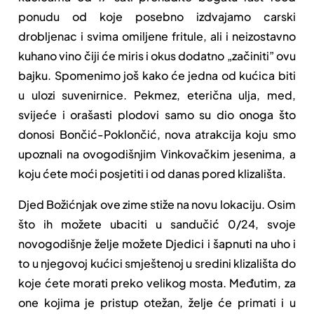
ponudu od koje posebno izdvajamo carski
drobljenac i svima omiljene fritule, ali i neizostavno
kuhano vino čiji će miris i okus dodatno „začiniti” ovu
bajku. Spomenimo još kako će jedna od kućica biti
u ulozi suvenirnice. Pekmez, eterična ulja, med,
svijeće i orašasti plodovi samo su dio onoga što
donosi Bončić-Poklončić, nova atrakcija koju smo
upoznali na ovogodišnjim Vinkovačkim jesenima, a
koju ćete moći posjetiti i od danas pored klizališta.
Djed Božićnjak ove zime stiže na novu lokaciju. Osim
što ih možete ubaciti u sandučić 0/24, svoje
novogodišnje želje možete Djedici i šapnuti na uho i
to u njegovoj kućici smještenoj u sredini klizališta do
koje ćete morati preko velikog mosta. Međutim, za
one kojima je pristup otežan, želje će primati i u