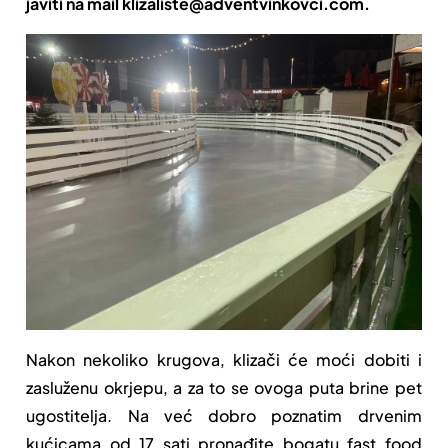
javiti na mail klizaliste@adventvinkovci.com.
Nakon nekoliko krugova, klizači će moći dobiti i
zasluženu okrjepu, a za to se ovoga puta brine pet
ugostitelja. Na već dobro poznatim drvenim
kućicama od 17 sati pronađite bogatu fast food