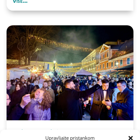
Više...
Vinkovci dočekali Novu godinu uz
Upravljajte pristankom
Bosutske bećare