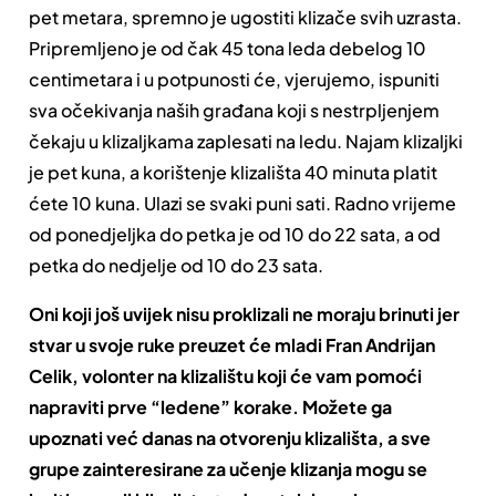
pet metara, spremno je ugostiti klizače svih uzrasta.
Pripremljeno je od čak 45 tona leda debelog 10
centimetara i u potpunosti će, vjerujemo, ispuniti
sva očekivanja naših građana koji s nestrpljenjem
čekaju u klizaljkama zaplesati na ledu. Najam klizaljki
je pet kuna, a korištenje klizališta 40 minuta platit
ćete 10 kuna. Ulazi se svaki puni sati. Radno vrijeme
od ponedjeljka do petka je od 10 do 22 sata, a od
petka do nedjelje od 10 do 23 sata.
Oni koji još uvijek nisu proklizali ne moraju brinuti jer
stvar u svoje ruke preuzet će mladi Fran Andrijan
Celik, volonter na klizalištu koji će vam pomoći
napraviti prve “ledene” korake. Možete ga
upoznati već danas na otvorenju klizališta, a sve
grupe zainteresirane za učenje klizanja mogu se