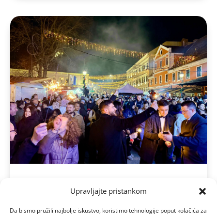
Vinkovci dočekali Novu godinu uz
Upravljajte pristankom
Bosutske bećare
sij 1, 2026
Da bismo pružili najbolje iskustvo, koristimo tehnologije poput kolačića za