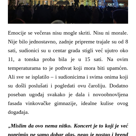
Emocije se večeras nisu mogle skriti. Nisu ni morale.
Nije bilo jednostavno, zadnje pripreme trajale su od 8
sati, sudionici su u centar grada stigli već ujutro oko
11, a tonska proba bila je u 15 sati. Na ovim
temperaturama to je pothvat koji mora biti upamćen.
Ali sve se isplatilo – i sudionicima i svima onima koji
su došli poslušati i pogledati ovu čaroliju. Dodatno
poseban ugođaj svakako je dala i novoobnovljena
fasada vinkovačke gimnazije, idealne kulise ovog
događaja.
„
Mislim da ovo nema nitko. Koncert je to koji je već
poprimio ne samo dobar glas, nego je postao i brend