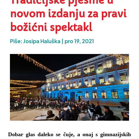
Tradicijske pjesme u
novom izdanju za pravi
božićni spektakl
Piše:
Josipa Haluška
|
pro 19, 2021
Dobar glas daleko se čuje, a onaj s gimnazijskih