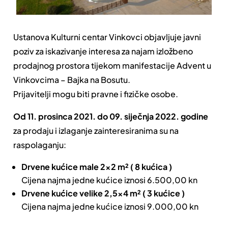
Ustanova Kulturni centar Vinkovci objavljuje javni
poziv za iskazivanje interesa za najam izložbeno
prodajnog prostora tijekom manifestacije Advent u
Vinkovcima – Bajka na Bosutu.
Prijavitelji mogu biti pravne i fizičke osobe.
Od 11. prosinca 2021. do 09. siječnja 2022. godine
za prodaju i izlaganje zainteresiranima su na
raspolaganju:
Drvene kućice
male 2×2 m
²
( 8 kućica )
Cijena najma jedne kućice iznosi 6.500,00 kn
Drvene kućice velike 2,5×4 m
²
( 3 kućice )
Cijena najma jedne kućice iznosi 9.000,00 kn