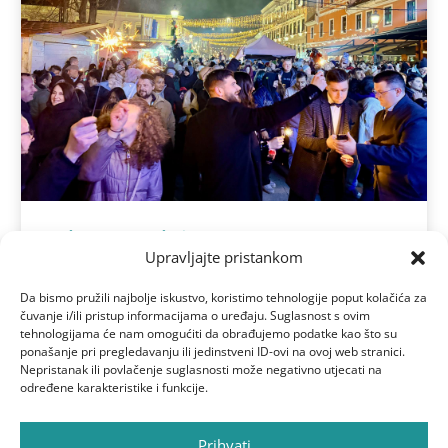
Vinkovci dočekali Novu godinu uz
Upravljajte pristankom
Bosutske bećare
sij 1, 2026
Da bismo pružili najbolje iskustvo, koristimo tehnologije poput kolačića za
Više...
čuvanje i/ili pristup informacijama o uređaju. Suglasnost s ovim
tehnologijama će nam omogućiti da obrađujemo podatke kao što su
ponašanje pri pregledavanju ili jedinstveni ID-ovi na ovoj web stranici.
Nepristanak ili povlačenje suglasnosti može negativno utjecati na
određene karakteristike i funkcije.
Prihvati