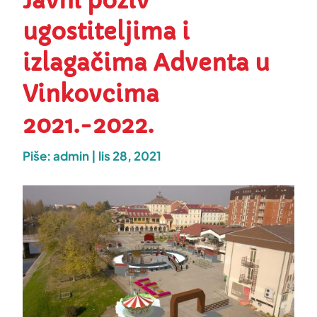
Javni poziv
ugostiteljima i
izlagačima Adventa u
Vinkovcima
2021.-2022.
Piše:
admin
|
lis 28, 2021