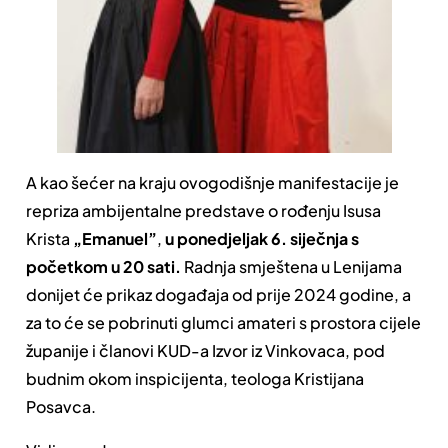
A kao šećer na kraju ovogodišnje manifestacije je
repriza ambijentalne predstave o rođenju Isusa
Krista
„Emanuel”
,
u ponedjeljak 6. siječnja s
početkom u 20 sati.
Radnja smještena u Lenijama
donijet će prikaz događaja od prije 2024 godine, a
za to će se pobrinuti glumci amateri s prostora cijele
županije i članovi KUD-a Izvor iz Vinkovaca, pod
budnim okom inspicijenta, teologa Kristijana
Posavca.