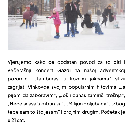
Vjerujemo kako će dodatan povod za to biti i
večerašnji koncert
Gazdi
na našoj adventskoj
pozornici. „Tamburaši u kožnim jaknama” stižu
zagrijati Vinkovce svojim popularnim hitovima „Ja
pijem da zaboravim”, „Još i danas zamiriši trešnja”,
„Neće snaša tamburaša”, „Milijun poljubaca”, „Zbog
tebe sam to što jesam” i brojnim drugim. Početak je
u 21 sat.