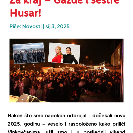
Za kraj – Gazde i sestre
Husar!
Piše:
Novosti
|
sij 3, 2025
Nakon što smo napokon odbrojali i dočekali novu
2025. godinu – veselo i raspoloženo kako priliči
Vinkovčanima, ušli smo i u posljednji vikend