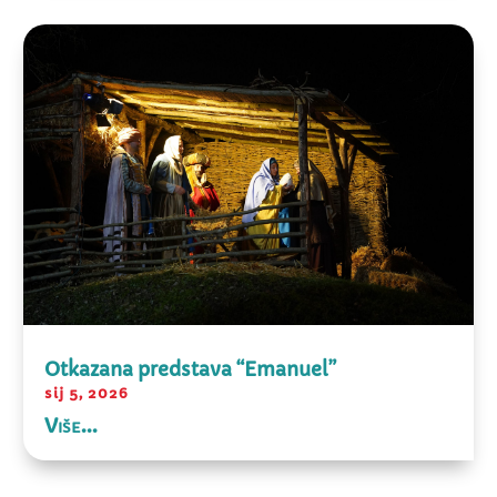
Otkazana predstava “Emanuel”
sij 5, 2026
Više...