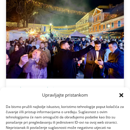
Vinkovci dočekali Novu godinu uz
Upravljajte pristankom
Bosutske bećare
sij 1, 2026
Da bismo pružili najbolje iskustvo, koristimo tehnologije poput kolačića za
Više...
čuvanje i/ili pristup informacijama o uređaju. Suglasnost s ovim
tehnologijama će nam omogućiti da obrađujemo podatke kao što su
ponašanje pri pregledavanju ili jedinstveni ID-ovi na ovoj web stranici.
Nepristanak ili povlačenje suglasnosti može negativno utjecati na