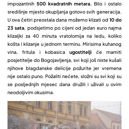
impozantnih
500 kvadratnih metara.
Bilo i ostalo
središnje mjesto okupljanja gotovo svih generacija.
U ova četiri preostala dana možemo klizati od
10 do
23 sata
, podsjetimo po cijeni od jedan euro najma
klizaljki za 40 minuta vratolomija na ledu, koliko
košta i klizanje u jednom terminu. Mirisima kuhanog
vina, fritula i kobasica
ugostitelji
će mamiti
posjetitelje do Bogojavljenja, svi koji još niste kušali
njihove blagdanske delicije požurite jer vremena
nije ostalo puno. Požaliti nećete, složni su svi koji su
se posljednjih mjesec dana družili i uživali u ovim
neodoljivim okusima.